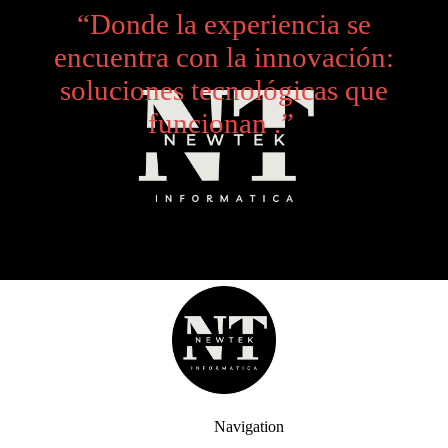
“Donde la experiencia se
encuentra con la innovación:
soluciones tecnológicas que
funcionan .”
Navigation